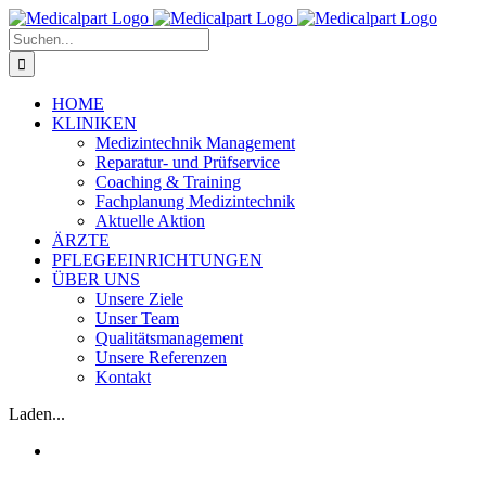
Zum
Inhalt
Suche
springen
nach:
HOME
KLINIKEN
Medizintechnik Management
Reparatur- und Prüfservice
Coaching & Training
Fachplanung Medizintechnik
Aktuelle Aktion
ÄRZTE
PFLEGEEINRICHTUNGEN
ÜBER UNS
Unsere Ziele
Unser Team
Qualitätsmanagement
Unsere Referenzen
Kontakt
Laden...