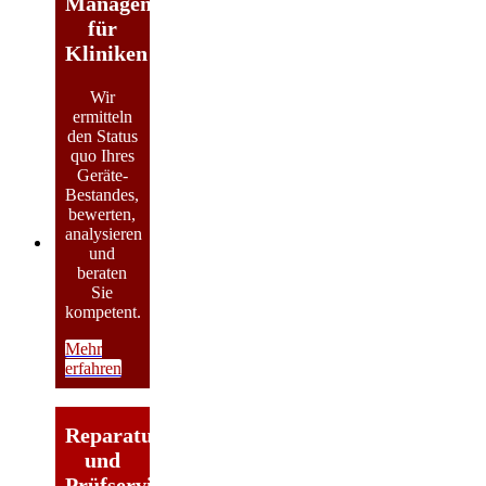
Management
für
Kliniken
Wir
ermitteln
den Status
quo Ihres
Geräte-
Bestandes,
bewerten,
analysieren
und
beraten
Sie
kompetent.
Mehr
erfahren
Reparatur-
und
Prüfservice