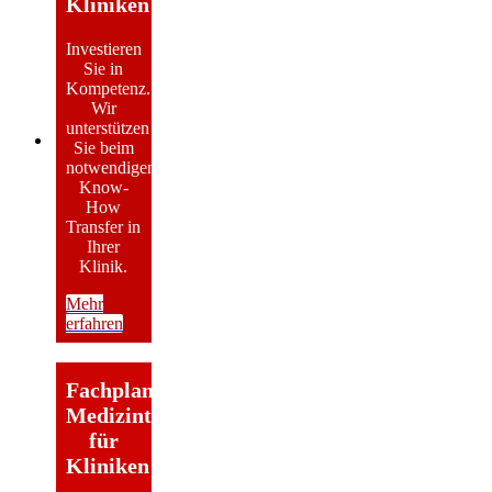
Kliniken
Investieren
Sie in
Kompetenz.
Wir
unterstützen
Sie beim
notwendigen
Know-
How
Transfer in
Ihrer
Klinik.
Mehr
erfahren
Fachplanung
Medizintechnik
für
Kliniken