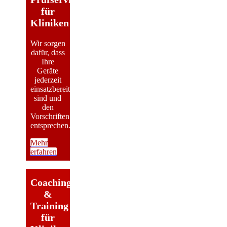
für
Kliniken
Wir sorgen
dafür, dass
Ihre
Geräte
jederzeit
einsatzbereit
sind und
den
Vorschriften
entsprechen.
Mehr
erfahren
Coaching
&
Training
für