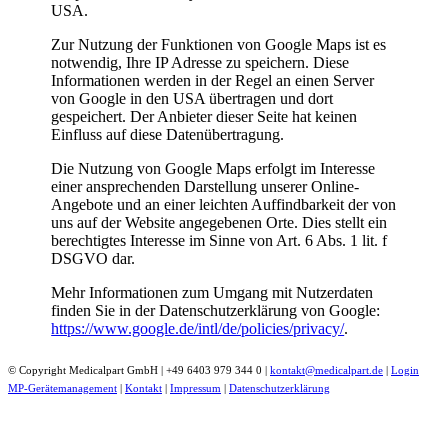
USA.
Zur Nutzung der Funktionen von Google Maps ist es
notwendig, Ihre IP Adresse zu speichern. Diese
Informationen werden in der Regel an einen Server
von Google in den USA übertragen und dort
gespeichert. Der Anbieter dieser Seite hat keinen
Einfluss auf diese Datenübertragung.
Die Nutzung von Google Maps erfolgt im Interesse
einer ansprechenden Darstellung unserer Online-
Angebote und an einer leichten Auffindbarkeit der von
uns auf der Website angegebenen Orte. Dies stellt ein
berechtigtes Interesse im Sinne von Art. 6 Abs. 1 lit. f
DSGVO dar.
Mehr Informationen zum Umgang mit Nutzerdaten
finden Sie in der Datenschutzerklärung von Google:
https://www.google.de/intl/de/policies/privacy/
.
© Copyright Medicalpart GmbH | +49 6403 979 344 0 |
kontakt@medicalpart.de
|
Login
MP-Gerätemanagement
|
Kontakt
|
Impressum
|
Datenschutzerklärung
Xing
Nach
oben