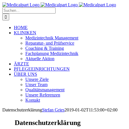
Zum
Inhalt
Suche
springen
nach:
HOME
KLINIKEN
Medizintechnik Management
Reparatur- und Prüfservice
Coaching & Training
Fachplanung Medizintechnik
Aktuelle Aktion
ÄRZTE
PFLEGEEINRICHTUNGEN
ÜBER UNS
Unsere Ziele
Unser Team
Qualitätsmanagement
Unsere Referenzen
Kontakt
Datenschutzerklärung
Stefan Gries
2019-01-02T11:53:00+02:00
Datenschutzerklärung