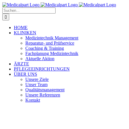
Zum
Inhalt
Suche
springen
nach:
HOME
KLINIKEN
Medizintechnik Management
Reparatur- und Prüfservice
Coaching & Training
Fachplanung Medizintechnik
Aktuelle Aktion
ÄRZTE
PFLEGEEINRICHTUNGEN
ÜBER UNS
Unsere Ziele
Unser Team
Qualitätsmanagement
Unsere Referenzen
Kontakt