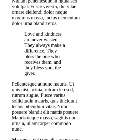
Nullam pellentesque in ligula sed
volutpat. Fusce viverra, dui vitae
ornare eleifend, dolor neque
maximus massa, luctus elementum
dolor urna blandit eros.
Love and kindness
are never wasted.
They always make a
difference. They
bless the one who
receives them, and
they bless you, the
giver.
Pellentesque at nunc mauris. Ut
quis nisi lacinia, rutrum leo sed,
rutrum augue. Fusce varius
sollicitudin mauris, quis tincidunt
lectus bibendum vitae. Nunc
posuere blandit elit mattis posuere.
Mauris neque massa, sagittis non
urna a, ullamcorper commodo
nunc.
Maecenas vel convallis quam, non